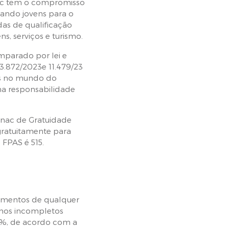
nac tem o compromisso
rando jovens para o
s de qualificação
s, serviços e turismo.
parado por lei e
 3.872/2023e 11.479/23
tes no mundo do
na responsabilidade
enac de Gratuidade
gratuitamente para
 FPAS é 515.
imentos de qualquer
anos incompletos
5%, de acordo com a