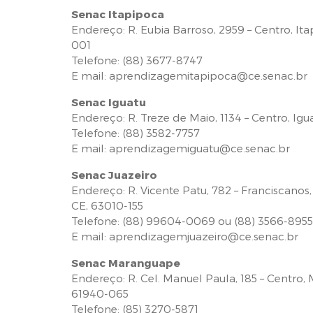
Senac Itapipoca
Endereço: R. Eubia Barroso, 2959 – Centro, It
001
Telefone: (88) 3677-8747
E mail: aprendizagemitapipoca@ce.senac.br
Senac Iguatu
Endereço: R. Treze de Maio, 1134 – Centro, Ig
Telefone: (88) 3582-7757
E mail: aprendizagemiguatu@ce.senac.br
Senac Juazeiro
Endereço: R. Vicente Patu, 782 – Franciscanos,
CE, 63010-155
Telefone: (88) 99604-0069 ou (88) 3566-8955
E mail: aprendizagemjuazeiro@ce.senac.br
Senac Maranguape
Endereço: R. Cel. Manuel Paula, 185 – Centro,
61940-065
Telefone: (85) 3270-5871