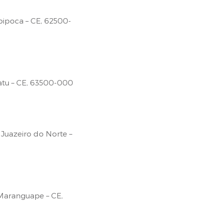
apipoca – CE, 62500-
uatu – CE, 63500-000
 Juazeiro do Norte –
 Maranguape – CE,